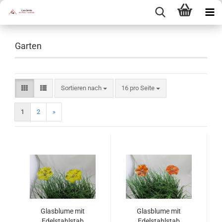
Garten
Sortieren nach
pro Seite
Sortieren nach
16 pro Seite
1
2
»
Glasblume mit
Glasblume mit
Edelstahlstab
Edelstahlstab