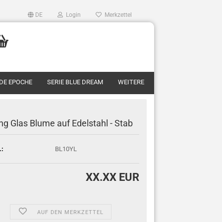
DE
Login
Merkzettel
RDE EPOCHE
SERIE BLUE DREAM
WEITERE
ng Glas Blume auf Edelstahl - Stab
.:
BL10YL
XX.XX EUR
AUF DEN MERKZETTEL