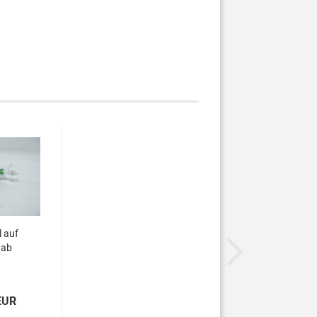
 auf
tab
EUR