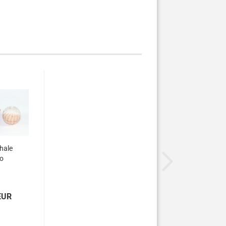
hale
o
EUR