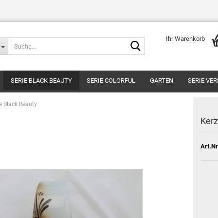
Ihr Warenkorb
Suche...
SERIE BLACK BEAUTY
SERIE COLORFUL
GARTEN
SERIE VE
e Black Beauty
Kerz
Art.Nr