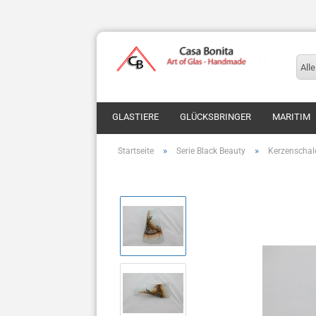
Alle
GLASTIERE
GLÜCKSBRINGER
MARITIM
»
»
Startseite
Serie Black Beauty
Kerzenschal