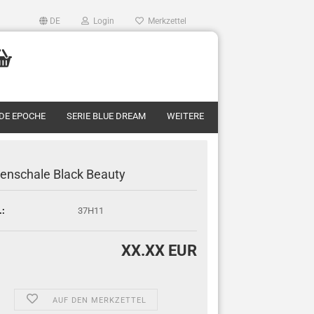
DE
Login
Merkzettel
RDE EPOCHE
SERIE BLUE DREAM
WEITERE
enschale Black Beauty
.:
37H11
XX.XX EUR
AUF DEN MERKZETTEL