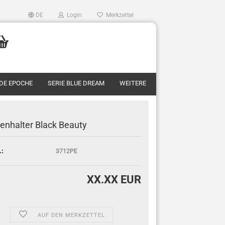
DE
Login
Merkzettel
RDE EPOCHE
SERIE BLUE DREAM
WEITERE
enhalter Black Beauty
.:
3712PE
XX.XX EUR
AUF DEN MERKZETTEL