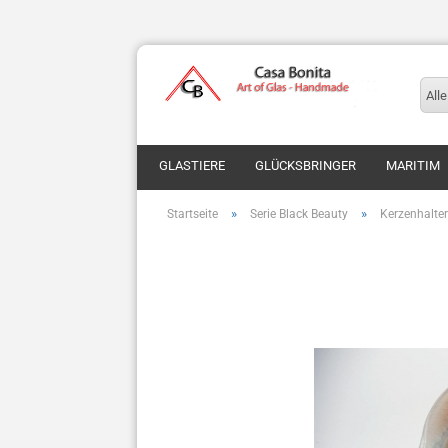
Alle
GLASTIERE
GLÜCKSBRINGER
MARITIM
»
»
Startseite
Serie Black Beauty
Kerzenhalter