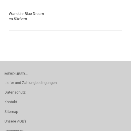
Wanduhr Blue Dream
ca.50x8cm
MEHR ÜBER...
Liefer und Zahlungbedingungen
Datenschutz
Kontakt
Sitemap
Unsere AGB's
Impressum