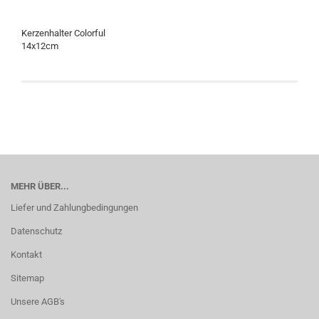
Kerzenhalter Colorful
14x12cm
MEHR ÜBER...
Liefer und Zahlungbedingungen
Datenschutz
Kontakt
Sitemap
Unsere AGB's