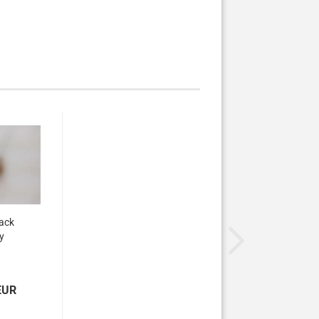
ack
y
EUR