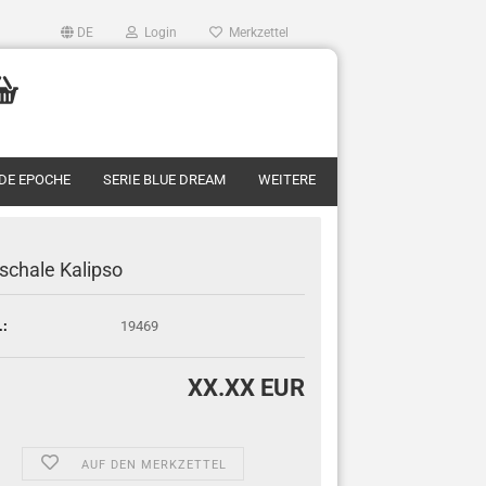
DE
Login
Merkzettel
RDE EPOCHE
SERIE BLUE DREAM
WEITERE
schale Kalipso
.:
19469
XX.XX EUR
AUF DEN MERKZETTEL