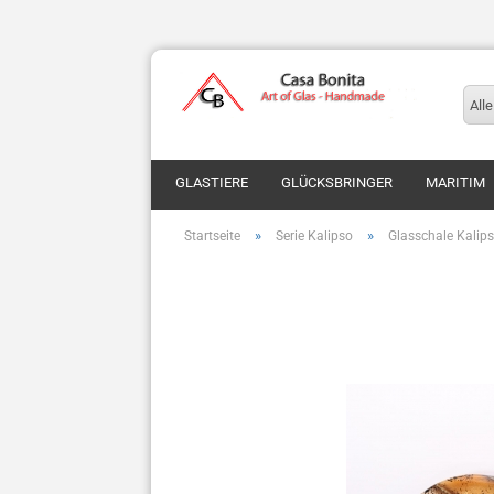
Alle
GLASTIERE
GLÜCKSBRINGER
MARITIM
»
»
Startseite
Serie Kalipso
Glasschale Kalip