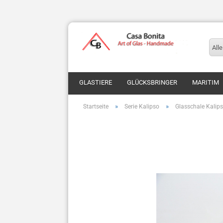
Alle
GLASTIERE
GLÜCKSBRINGER
MARITIM
»
»
Startseite
Serie Kalipso
Glasschale Kalip