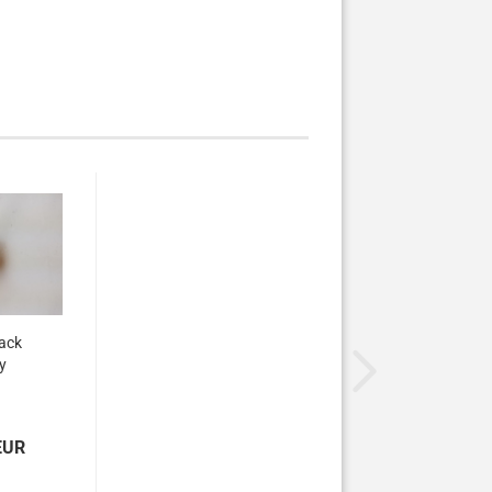
ack
y
EUR