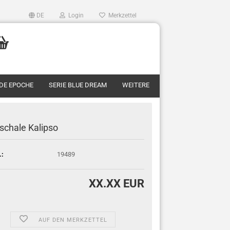
DE
Login
Merkzettel
RDE EPOCHE
SERIE BLUE DREAM
WEITERE
schale Kalipso
.:
19489
XX.XX EUR
AUF DEN MERKZETTEL