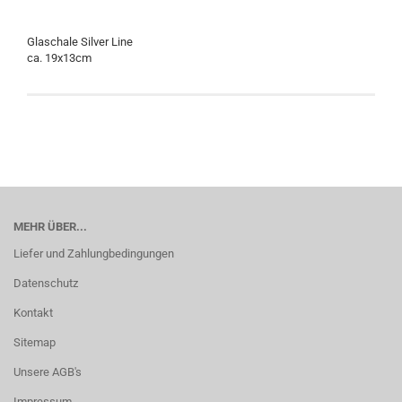
Glaschale Silver Line
ca. 19x13cm
MEHR ÜBER...
Liefer und Zahlungbedingungen
Datenschutz
Kontakt
Sitemap
Unsere AGB's
Impressum