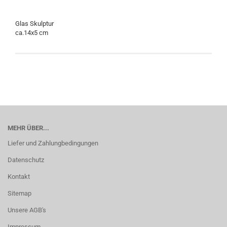
Glas Skulptur
ca.14x5 cm
MEHR ÜBER...
Liefer und Zahlungbedingungen
Datenschutz
Kontakt
Sitemap
Unsere AGB's
Impressum