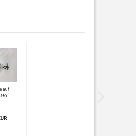
e auf
ssen
EUR