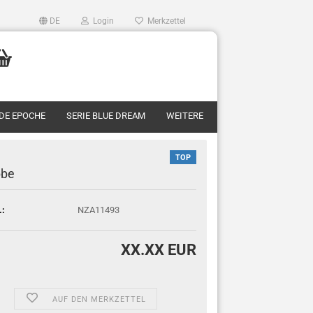
DE
Login
Merkzettel
RDE EPOCHE
SERIE BLUE DREAM
WEITERE
TOP
bbe
.:
NZA11493
XX.XX EUR
AUF DEN MERKZETTEL