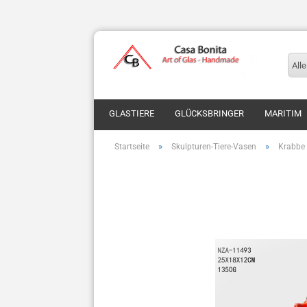
Alle
GLASTIERE
GLÜCKSBRINGER
MARITIM
»
»
Startseite
Skulpturen-Tiere-Vasen
Krabbe