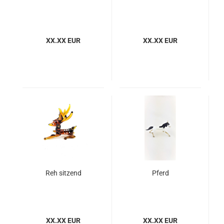
XX.XX EUR
XX.XX EUR
Reh sitzend
Pferd
XX.XX EUR
XX.XX EUR