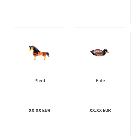
Pferd
Ente
XX.XX EUR
XX.XX EUR