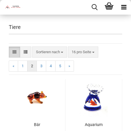
Tiere
Sortieren nach
pro Seite
Sortieren nach
16 pro Seite
«
1
2
3
4
5
»
Bär
Aquarium