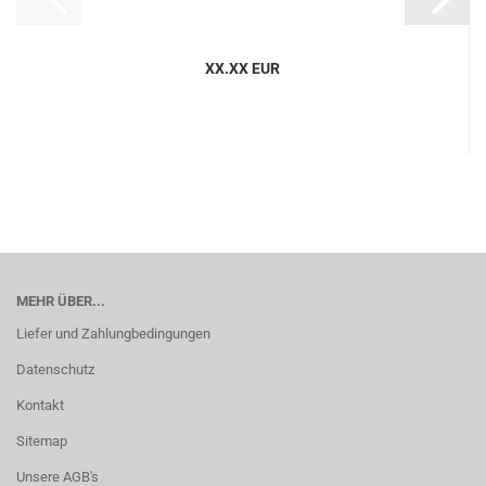
XX.XX EUR
MEHR ÜBER...
Liefer und Zahlungbedingungen
Datenschutz
Kontakt
Sitemap
Unsere AGB's