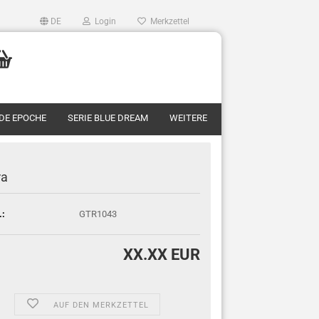
DE
Login
Merkzettel
RDE EPOCHE
SERIE BLUE DREAM
WEITERE
ra
.:
GTR1043
XX.XX EUR
AUF DEN MERKZETTEL