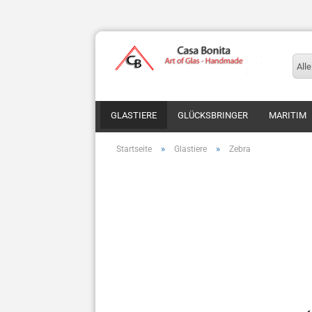
Alle
GLASTIERE
GLÜCKSBRINGER
MARITIM
»
»
Startseite
Glastiere
Zebra