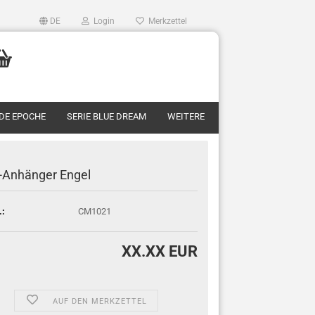
DE
Login
Merkzettel
RDE EPOCHE
SERIE BLUE DREAM
WEITERE
-Anhänger Engel
.:
CM1021
XX.XX EUR
AUF DEN MERKZETTEL