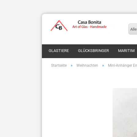
Alle
GLASTIERE
GLÜCKSBRINGER
MARITIM
»
»
Startseite
Weihnachten
Mini-Anhänger En