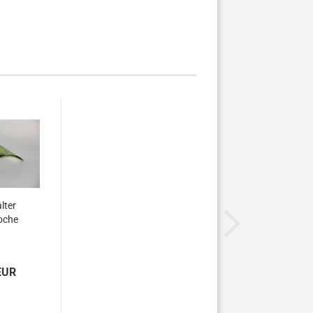
lter
oche
EUR