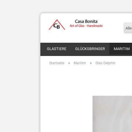
Alle
GLASTIERE
GLÜCKSBRINGER
MARITIM
»
»
Startseite
Maritim
Glas Delphin