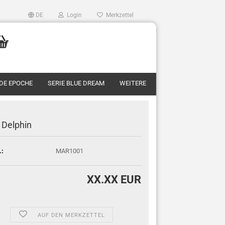
DE
Login
Merkzettel
RDE EPOCHE
SERIE BLUE DREAM
WEITERE
 Delphin
.:
MAR1001
XX.XX EUR
AUF DEN MERKZETTEL